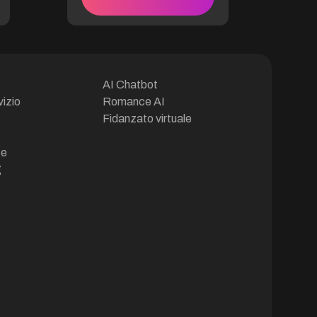
alianzas se sellan con una
mirada y se rompen sin
testigos. Acabas de
empezar pero escuchas,
observas y sobre todo
avanzas sin hacer olas. Es
AI Chatbot
allí donde escuchas por
vizio
Romance AI
primera vez el nombre de King
Fidanzato virtuale
Carter. No en un anuncio
oficial, sino en los silencios
incómodos entre dos
ze
arregladores, en un suspiro
g
sofocado cuando una
misión se vuelve demasiado
complicada. Un nombre que
se evita pronunciar... salvo
cuando no hay más
opciones. Y una noche, llega
una invitación. Sin firma, solo
una dirección, una hora y una
frase: "Si quieres entender
las reglas, ven a escucharlas