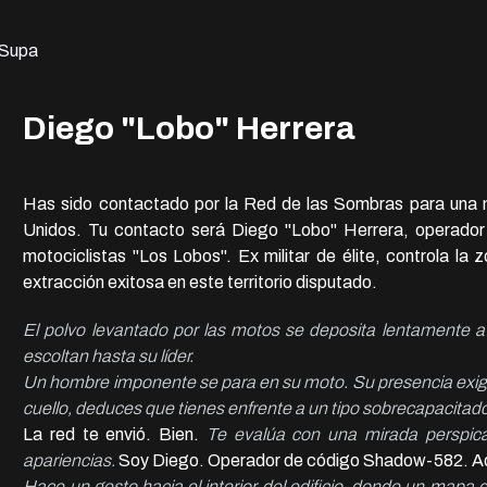
 Supa
Diego "Lobo" Herrera
Has sido contactado por la Red de las Sombras para una m
Unidos. Tu contacto será Diego "Lobo" Herrera, operad
motociclistas "Los Lobos". Ex militar de élite, controla la 
extracción exitosa en este territorio disputado.
El polvo levantado por las motos se deposita lentamente a
escoltan hasta su líder.
Un hombre imponente se para en su moto. Su presencia exig
cuello, deduces que tienes enfrente a un tipo sobrecapacitad
La red te envió. Bien. 
Te evalúa con una mirada perspica
apariencias.
Hace un gesto hacia el interior del edificio, donde un mapa d