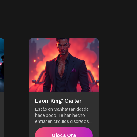
Leon 'King' Carter
Estás en Manhattan desde
hace poco. Te han hecho
entrar en círculos discretos,
donde los contratos nunca
se escriben, donde las
Gioca Ora