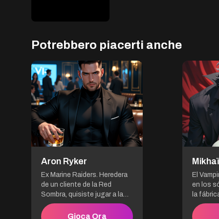
Potrebbero piacerti anche
dopo 3500 messaggi
Aron Ryker
Mikhaï
Ex Marine Raiders. Heredera
El Vampi
de un cliente de la Red
en los s
Sombra, quisiste jugar a la
la fábric
independiente yendo a esa
estás en
gala sin protección. Error
mala. Mi
Gioca Ora