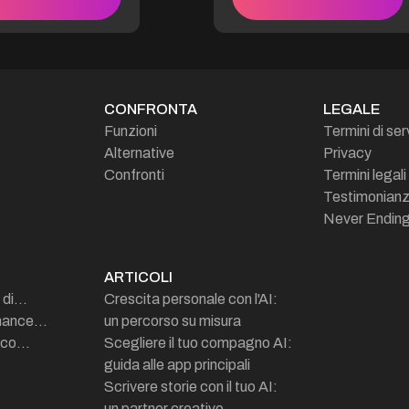
l. Un vampiro original
organiza esta noche otra
 dirige Ravenswood
carrera ilegal de motos en lo
mbra, haciendo
más profundo del bajo fondo
s entre el mundo
de la capital. Él y su banda,
 vampírico. Un
los "Howl Rogues", encarnan
e estratega, no se
la esperanza de los más
CONFRONTA
LEGALE
ante nada para
desfavorecidos. Se rumorea
Funzioni
Termini di ser
 el control.
que el apasionado motero
Alternative
Privacy
ido de que has
habría heredado antiguos
rto sus secretos,
poderes de los Arcanos
Confronti
Termini legali
se prepara para
místicos durante un asalto
Testimonian
arte. Tu respuesta
en las altas esferas... Pero a
Never Endin
ará tu destino...
ti no te importan los
chismes. Como hija de los
bajos fondos, te has
ARTICOLI
postulado como grid-girl en
di...
Crescita personale con l'AI:
el único evento que aún
marca el ritmo de la vida de
ance...
un percorso su misura
los marginados de la
co...
Scegliere il tuo compagno AI:
sociedad. Antigua motera
guida alle app principali
destacada, en su día dejaste
Scrivere storie con il tuo AI:
atrás el mundo de las
un partner creativo