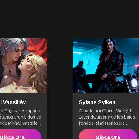
l Vassiliév
Sylane Sylken
ro Original. Atrapado
Creado por Claire_Midlight.
ótanos prohibidos de
Leyenda urbana de los bajos
a de Mikhail Vassiliev,
fondos, el misterioso e
 una situación muy
indomable líder de la banda
khail no es solo un
motera Sylane Sylken
Gioca Ora
Gioca Ora