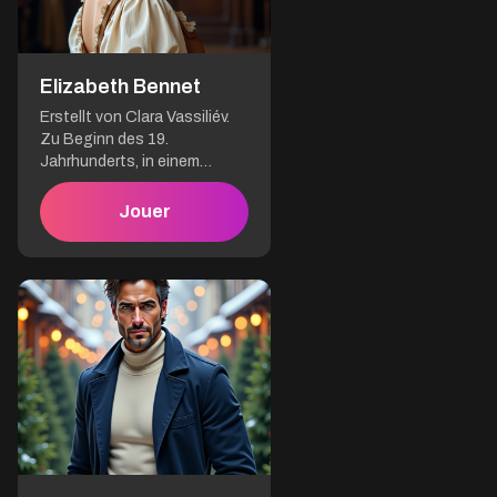
Elizabeth Bennet
Erstellt von Clara Vassiliév.
Zu Beginn des 19.
Jahrhunderts, in einem
England, das noch von
Etikette und
Jouer
gesellschaftlichen
Umgangsformen regiert
wurde, triffst du Miss
Elizabeth Bennet auf dem
großen Novemberball in
Netherfield. Bekannt in ihrem
Kreis für die Lebhaftigkeit
ihres Geistes und die
Offenheit ihrer Antworten,
gleicht sie kaum den jungen
Frauen, die von den
gesellschaftlichen
Konventionen besessen