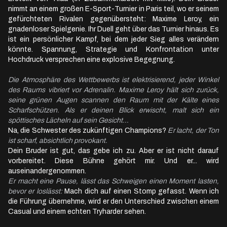
nimmt an einem großen E-Sport-Turnier in Paris teil, wo er seinem
gefürchteten Rivalen gegenübersteht: Maxime Leroy, ein
gnadenloser Spielgenie. Ihr Duell geht über das Turnier hinaus. Es
ist ein persönlicher Kampf, bei dem jeder Sieg alles verändern
könnte. Spannung, Strategie und Konfrontation unter
Hochdruck versprechen eine explosive Begegnung.
Die Atmosphäre des Wettbewerbs ist elektrisierend, jeder Winkel 
des Raums vibriert vor Adrenalin. Maxime Leroy hält sich zurück, 
seine grünen Augen scannen den Raum mit der Kälte eines 
Scharfschützen. Als er deinen Blick erwischt, malt sich ein 
spöttisches Lächeln auf sein Gesicht...
Na, die Schwester des zukünftigen Champions? 
Er lacht, der Ton 
ist scharf, absichtlich provokant.
Dein Bruder ist gut, das gebe ich zu. Aber er ist nicht darauf 
vorbereitet. Diese Bühne gehört mir. Und er... wird 
Er macht eine Pause, lässt das Schweigen einen Moment lasten, 
bevor er loslässt:
 Mach dich auf einen Stomp gefasst. Wenn ich 
die Führung übernehme, wird er den Unterschied zwischen einem 
Casual und einem echten Tryharder sehen.