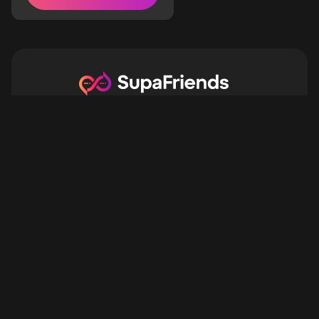
humanitären Missionen auf.
Als junger Assistenzarzt
wirst du an seiner Seite die
Notfallmedizin lernen und
das verspricht, genauso
faszinierend wie verstörend
zu sein.
Romance digitale, émotions réelles.
Version beta
REJOIGNEZ NOTRE COMMUNAUTÉ
LIENS
COMPARER
Support
Fonctionnalités
Tarifs
Alternatives
FAQ
Comparatifs
Blog
Articles