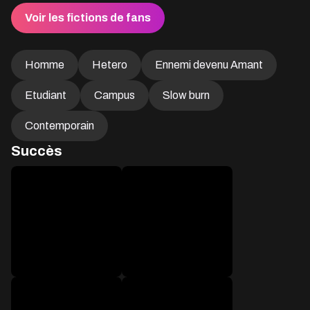
Voir les fictions de fans
Homme
Hetero
Ennemi devenu Amant
Etudiant
Campus
Slow burn
Contemporain
Succès